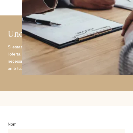
Uneix-te al nostre equip!
Si estàs interessat a treballar l'Hotel Les Closes, inscriu-te a
l'oferta que més t'interessi o envia'ns el teu currículum i, si
necessitem algú amb el teu perfil, ens podrem en contacte
amb tu.
Nom