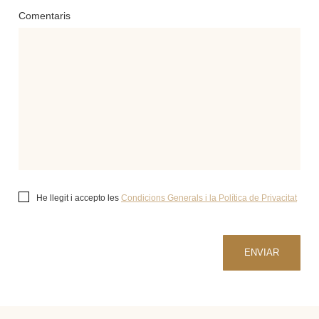
Comentaris
He llegit i accepto les
Condicions Generals i la Política de Privacitat
ENVIAR