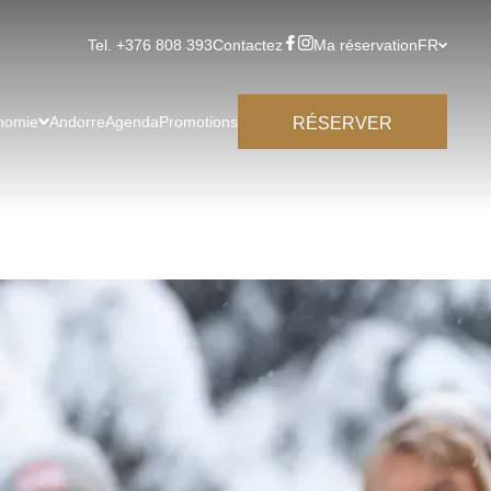
Tel. +376 808 393
Contactez
Ma réservation
FR
nomie
Andorre
Agenda
Promotions
RÉSERVER