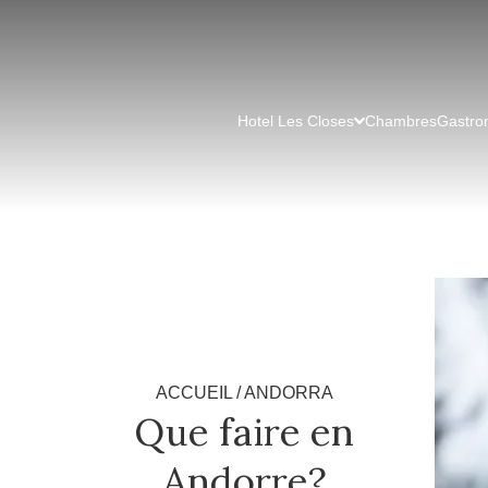
Hotel Les Closes
Chambres
Gastro
ACCUEIL
/
ANDORRA
Que faire en
Andorre?