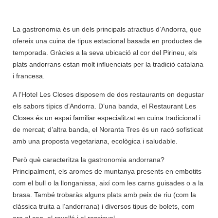
La gastronomia és un dels principals atractius d’Andorra, que
ofereix una cuina de tipus estacional basada en productes de
temporada. Gràcies a la seva ubicació al cor del Pirineu, els
plats andorrans estan molt influenciats per la tradició catalana
i francesa.
A l’Hotel Les Closes disposem de dos restaurants on degustar
els sabors típics d’Andorra. D’una banda, el Restaurant Les
Closes és un espai familiar especialitzat en cuina tradicional i
de mercat; d’altra banda, el Noranta Tres és un racó sofisticat
amb una proposta vegetariana, ecològica i saludable.
Però què caracteritza la gastronomia andorrana?
Principalment, els aromes de muntanya presents en embotits
com el bull o la llonganissa, així com les carns guisades o a la
brasa. També trobaràs alguns plats amb peix de riu (com la
clàssica truita a l’andorrana) i diversos tipus de bolets, com