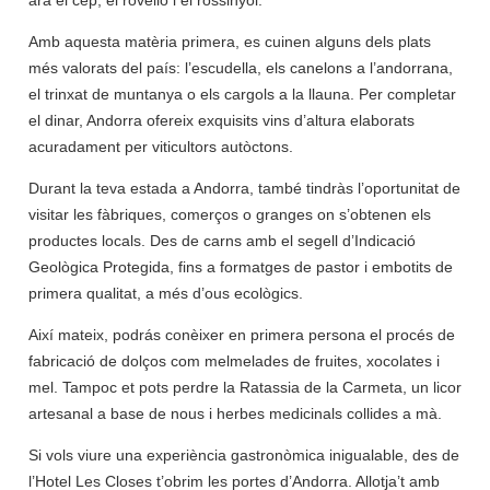
ara el cep, el rovelló i el rossinyol.
Amb aquesta matèria primera, es cuinen alguns dels plats
més valorats del país: l’escudella, els canelons a l’andorrana,
el trinxat de muntanya o els cargols a la llauna. Per completar
el dinar, Andorra ofereix exquisits vins d’altura elaborats
acuradament per viticultors autòctons.
Durant la teva estada a Andorra, també tindràs l’oportunitat de
visitar les fàbriques, comerços o granges on s’obtenen els
productes locals. Des de carns amb el segell d’Indicació
Geològica Protegida, fins a formatges de pastor i embotits de
primera qualitat, a més d’ous ecològics.
Així mateix, podrás conèixer en primera persona el procés de
fabricació de dolços com melmelades de fruites, xocolates i
mel. Tampoc et pots perdre la Ratassia de la Carmeta, un licor
artesanal a base de nous i herbes medicinals collides a mà.
Si vols viure una experiència gastronòmica inigualable, des de
l’Hotel Les Closes t’obrim les portes d’Andorra. Allotja’t amb