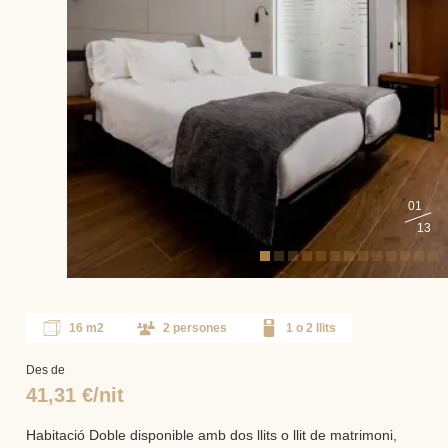
01
13
16 m2
2 persones
1 o 2 llits
Des de
41,31 €/nit
Habitació Doble disponible amb dos llits o llit de matrimoni,