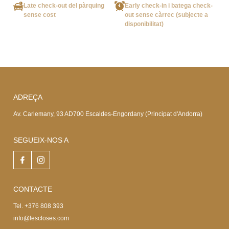
Late check-out del pàrquing
Early check-in i batega check-
sense cost
out sense càrrec (subjecte a
disponibilitat)
ADREÇA
Av. Carlemany, 93 AD700 Escaldes-Engordany (Principat d'Andorra)
SEGUEIX-NOS A
CONTACTE
Tel. +376 808 393
info@lescloses.com