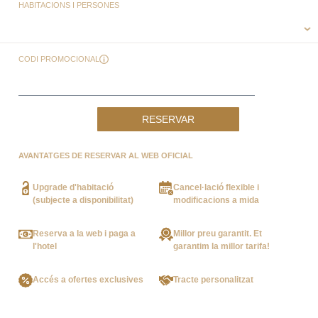
HABITACIONS I PERSONES
CODI PROMOCIONAL
RESERVAR
AVANTATGES DE RESERVAR AL WEB OFICIAL
Upgrade d'habitació
Cancel·lació flexible i
(subjecte a disponibilitat)
modificacions a mida
Reserva a la web i paga a
Millor preu garantit. Et
l'hotel
garantim la millor tarifa!
Accés a ofertes exclusives
Tracte personalitzat