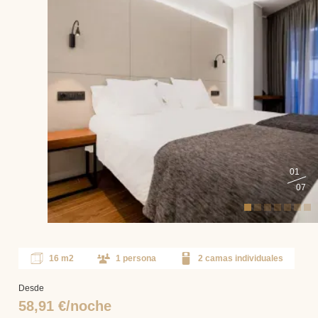
01
07
16 m2
1 persona
2 camas individuales
Desde
58,91 €/noche