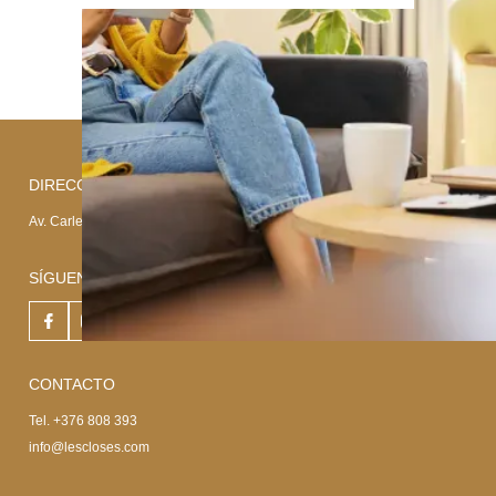
DIRECCIÓN
Av. Carlemany, 93 AD700 Escaldes-Engordany (Principat d'Andorra)
SÍGUENOS EN
CONTACTO
Tel. +376 808 393
info@lescloses.com