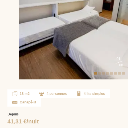
01
08
18 m2
4 personnes
4 lits simples
Canapé-lit
Depuis
41,31 €/nuit