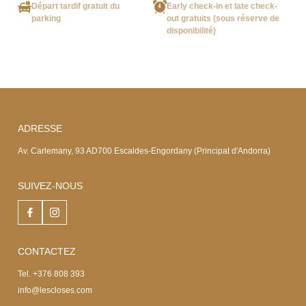
Départ tardif gratuit du
Early check-in et late check-
parking
out gratuits (sous réserve de
disponibilité)
ADRESSE
Av. Carlemany, 93 AD700 Escaldes-Engordany (Principat d'Andorra)
SUIVEZ-NOUS
CONTACTEZ
Tel. +376 808 393
info@lescloses.com